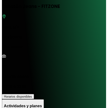
Batatão Jeans - FITZONE
calle, s/n
Kickboxing
Bike Indoor
1/0
Abierto ahora
00:00 a 23:59
Horarios disponibles
Actividades y planes