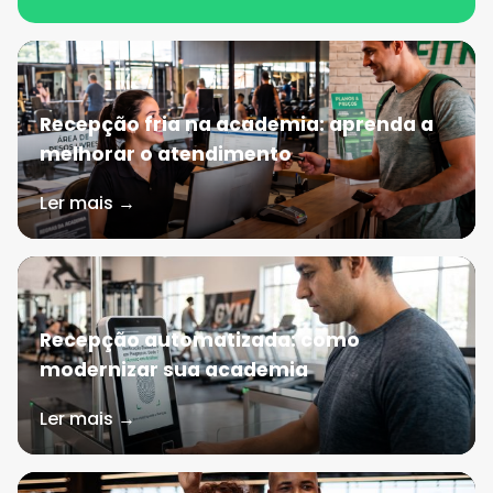
Recepção fria na academia: aprenda a
melhorar o atendimento
Ler mais →
Recepção automatizada: como
modernizar sua academia
Ler mais →