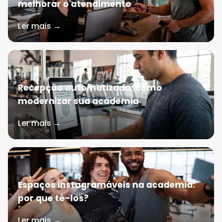
melhorar o atendimento
Ler mais →
Recepção automatizada: como
modernizar sua academia
Ler mais →
Espaços instagramáveis na academia:
por que tê-los?
Ler mais →