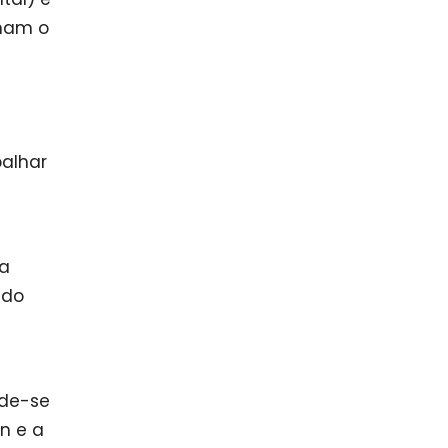
rmam o
balhar
ra
 do
ode-se
n e a