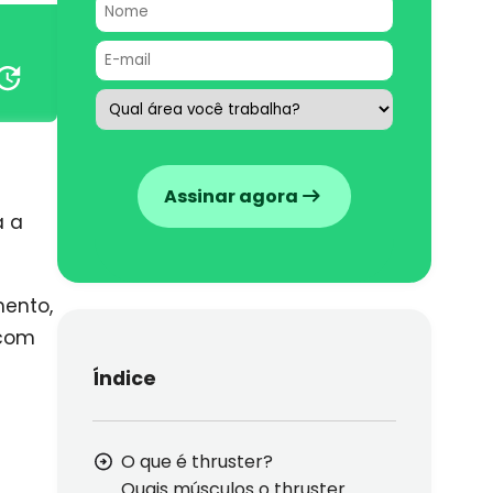
Assinar agora
a a
mento,
 com
Índice
O que é thruster?
Quais músculos o thruster