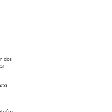
m dos
os
ista
tal) e