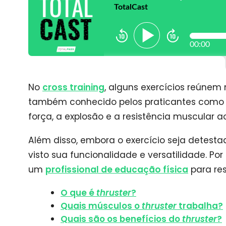
No
cross training
, alguns exercícios reúnem
também conhecido pelos praticantes como
força, a explosão e a resistência muscula
Além disso, embora o exercício seja detes
visto sua funcionalidade e versatilidade. Po
um
profissional de educação física
para res
O que é
thruster
?
Quais músculos o
thruster
trabalha?
Quais são os benefícios do
thruster
?