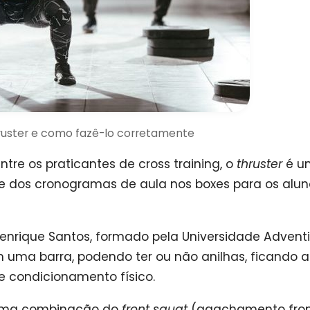
hruster e como fazê-lo corretamente
tre os praticantes de cross training, o
thruster
é u
 dos cronogramas de aula nos boxes para os alun
Henrique Santos, formado pela Universidade Advent
om uma barra, podendo ter ou não anilhas, ficando a
 de condicionamento físico.
 uma combinação do
front squat
(agachamento fron