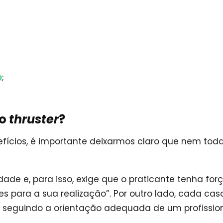
o
;
 o
thruster
?
ícios, é importante deixarmos claro que nem tod
e e, para isso, exige que o praticante tenha forç
 para a sua realização”. Por outro lado, cada cas
lo seguindo a orientação adequada de um profissio