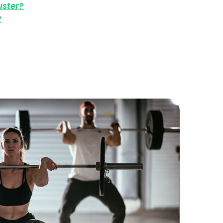
uster
?
?