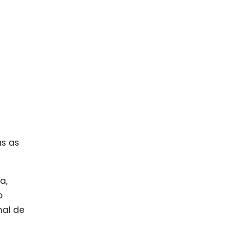
as as
a,
o
nal de