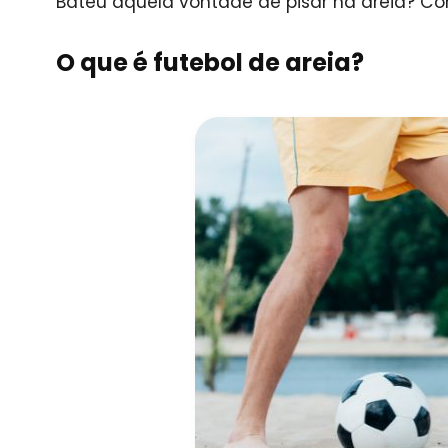
Bateu aquela vontade de pisar na areia? C
O que é futebol de areia?