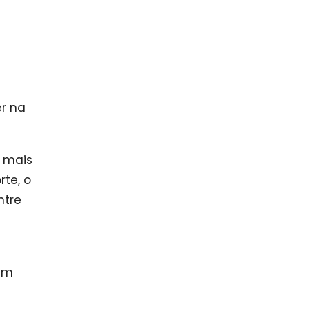
er na
, mais
te, o
ntre
 em