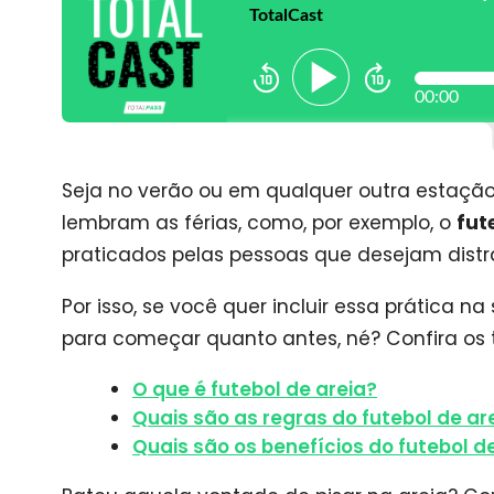
Seja no verão ou em qualquer outra estação
lembram as férias, como, por exemplo, o
fut
praticados pelas pessoas que desejam distra
Por isso, se você quer incluir essa prática na
para começar quanto antes, né? Confira os 
O que é futebol de areia?
Quais são as regras do futebol de ar
Quais são os benefícios do futebol d