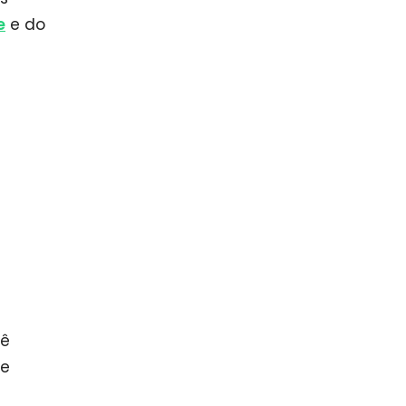
e
e do
cê
re