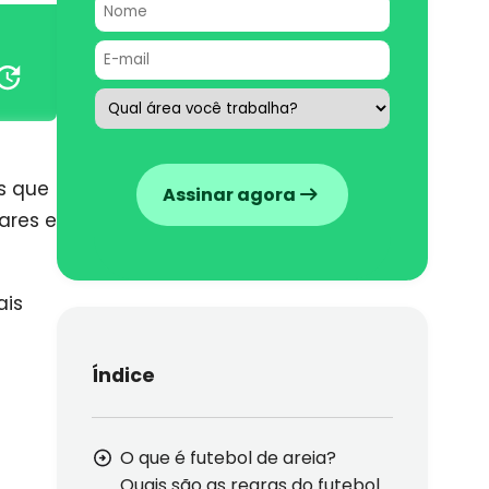
s que
Assinar agora
ares e
ais
Índice
O que é futebol de areia?
Quais são as regras do futebol