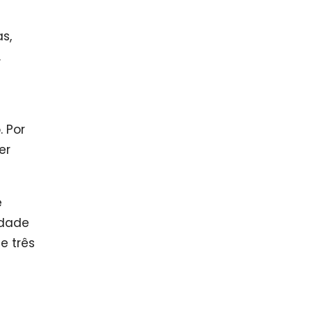
s,
.
. Por
er
e
idade
e três