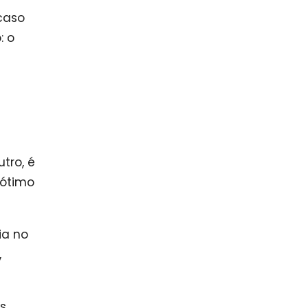
caso
: o
tro, é
 ótimo
ia no
,
s