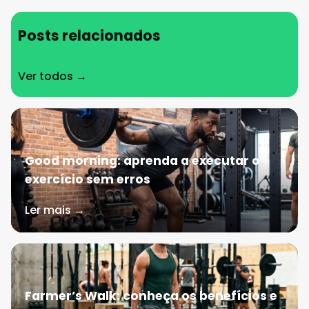
Posts relacionados
Ver todos →
Good morning: aprenda a executar o
exercício sem erros
Ler mais →
Farmer’s Walk: conheça os benefícios e