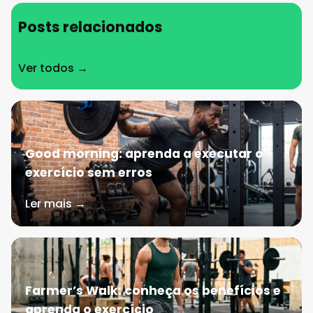
Posts relacionados
Ver todos →
Good morning: aprenda a executar o
exercício sem erros
Ler mais →
Farmer’s Walk: conheça os benefícios e
aprenda o exercício