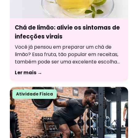
Chá de limão: alivie os sintomas de
infecções virais
Você já pensou em preparar um chá de
limão? Essa fruta, tão popular em receitas,
também pode ser uma excelente escolha
para criar uma bebida aromática, cheia de
Ler mais →
sabor e com uma série de benefícios à
saúde. Para entender melhor sobre essa
bebida, responderemos às principais
Atividade Física
dúvidas com a ajuda da nutricionista
Thainara Veríssimo, formada […]