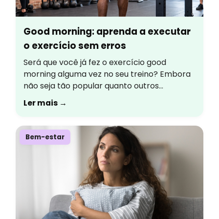
Good morning: aprenda a executar
o exercício sem erros
Será que você já fez o exercício good
morning alguma vez no seu treino? Embora
não seja tão popular quanto outros
movimentos de fortalecimento, ele é um
Ler mais →
excelente aliado para fortalecer toda a
cadeia posterior e, consequentemente,
melhorar o desempenho em diversos
Bem-estar
movimentos do dia a dia. Confira os tópicos
que serão abordados no conteúdo […]