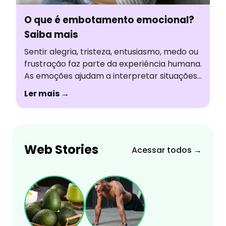
O que é embotamento emocional?
Saiba mais
Sentir alegria, tristeza, entusiasmo, medo ou
frustração faz parte da experiência humana.
As emoções ajudam a interpretar situações,
tomar decisões e construir relações. Mas,
Ler mais →
em alguns momentos, algumas pessoas
percebem uma mudança nessa forma de
sentir, como se estivessem
emocionalmente “desligadas” ou vivendo
Web Stories
tudo no piloto automático. Essa sensação é
Acessar todos →
conhecida como embotamento emocional.
Embora […]