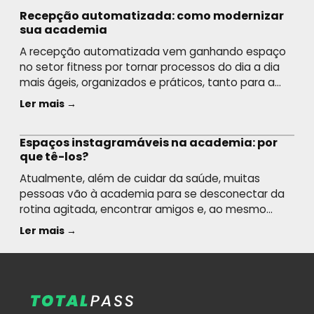
Recepção automatizada: como modernizar
sua academia
A recepção automatizada vem ganhando espaço
no setor fitness por tornar processos do dia a dia
mais ágeis, organizados e práticos, tanto para a
equipe quanto para quem frequenta o espaço.
Ler mais →
Com o apoio da tecnologia, tarefas como check-in,
cadastro, controle de acesso e pagamentos
Espaços instagramáveis na academia: por
podem ser realizadas de forma mais rápida,
que tê-los?
reduzindo filas e […]
Atualmente, além de cuidar da saúde, muitas
pessoas vão à academia para se desconectar da
rotina agitada, encontrar amigos e, ao mesmo
tempo, compartilhar em suas redes sociais fotos e
Ler mais →
vídeos da rotina fitness. Por isso, muitos buscam
por espaços instagramáveis na academia. Será
que a sua unidade tem? Para entender melhor o
assunto e […]