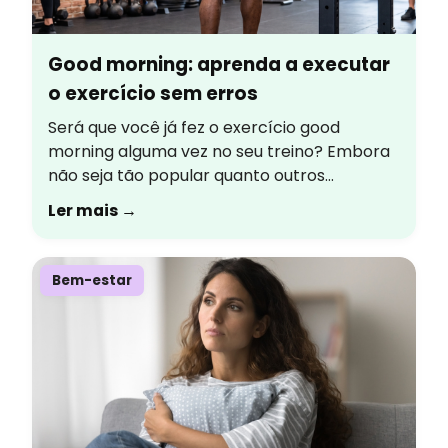
Good morning: aprenda a executar
o exercício sem erros
Será que você já fez o exercício good
morning alguma vez no seu treino? Embora
não seja tão popular quanto outros
movimentos de fortalecimento, ele é um
Ler mais →
excelente aliado para fortalecer toda a
cadeia posterior e, consequentemente,
melhorar o desempenho em diversos
Bem-estar
movimentos do dia a dia. Confira os tópicos
que serão abordados no conteúdo […]