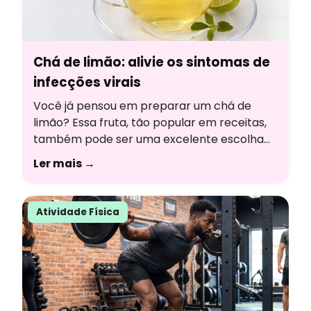
Chá de limão: alivie os sintomas de
infecções virais
Você já pensou em preparar um chá de
limão? Essa fruta, tão popular em receitas,
também pode ser uma excelente escolha
para criar uma bebida aromática, cheia de
Ler mais →
sabor e com uma série de benefícios à
saúde. Para entender melhor sobre essa
bebida, responderemos às principais
Atividade Física
dúvidas com a ajuda da nutricionista
Thainara Veríssimo, formada […]