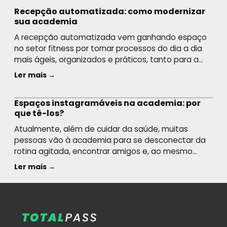
Recepção automatizada: como modernizar
sua academia
A recepção automatizada vem ganhando espaço
no setor fitness por tornar processos do dia a dia
mais ágeis, organizados e práticos, tanto para a
equipe quanto para quem frequenta o espaço.
Ler mais →
Com o apoio da tecnologia, tarefas como check-in,
cadastro, controle de acesso e pagamentos
Espaços instagramáveis na academia: por
podem ser realizadas de forma mais rápida,
que tê-los?
reduzindo filas e […]
Atualmente, além de cuidar da saúde, muitas
pessoas vão à academia para se desconectar da
rotina agitada, encontrar amigos e, ao mesmo
tempo, compartilhar em suas redes sociais fotos e
Ler mais →
vídeos da rotina fitness. Por isso, muitos buscam
por espaços instagramáveis na academia. Será
que a sua unidade tem? Para entender melhor o
assunto e […]