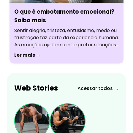
O que é embotamento emocional?
Saiba mais
Sentir alegria, tristeza, entusiasmo, medo ou
frustração faz parte da experiência humana.
As emoções ajudam a interpretar situações,
tomar decisões e construir relações. Mas,
Ler mais →
em alguns momentos, algumas pessoas
percebem uma mudança nessa forma de
sentir, como se estivessem
emocionalmente “desligadas” ou vivendo
Web Stories
tudo no piloto automático. Essa sensação é
Acessar todos →
conhecida como embotamento emocional.
Embora […]