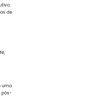
tivo.
ias de
I,
mo uma
o pós-