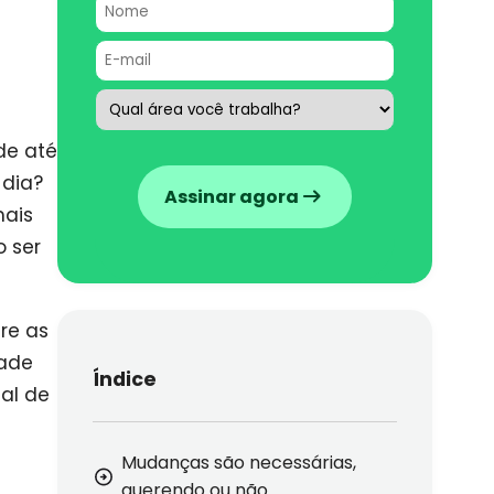
de até
 dia?
Assinar agora
mais
 ser
re as
dade
Índice
al de
Mudanças são necessárias,
querendo ou não