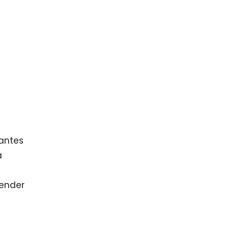
antes
a
render