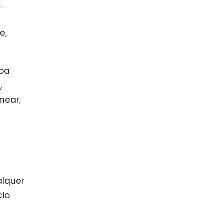
.
e,
boa
,
near,
alquer
cio