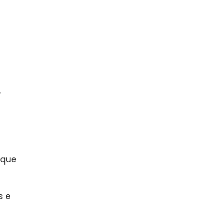
r
 que
s e