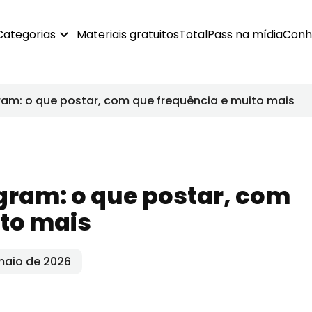
Categorias
Materiais gratuitos
TotalPass na mídia
Conh
am: o que postar, com que frequência e muito mais
gram: o que postar, com
ito mais
maio de 2026