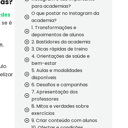
ias?
para academias?
O que postar no Instagram da
edes
academia?
 se é
1. Transformações e
depoimentos de alunos
2. Bastidores da academia
e,
3. Dicas rápidas de treino
4. Orientações de saúde e
bem-estar
ulo
5. Aulas e modalidades
elizar
disponíveis
6. Desafios e campanhas
7. Apresentação dos
professores
8. Mitos e verdades sobre
exercícios
9. Criar conteúdo com alunos
10. Ofertas e condições