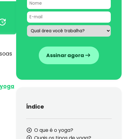
ssoas
Assinar agora
yoga
Índice
O que é o yoga?
Quais os tipos de yoga?