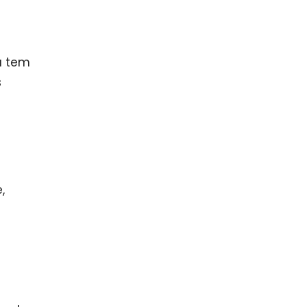
a tem
s
,