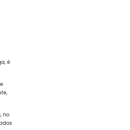
a, é
de
te,
, no
gados