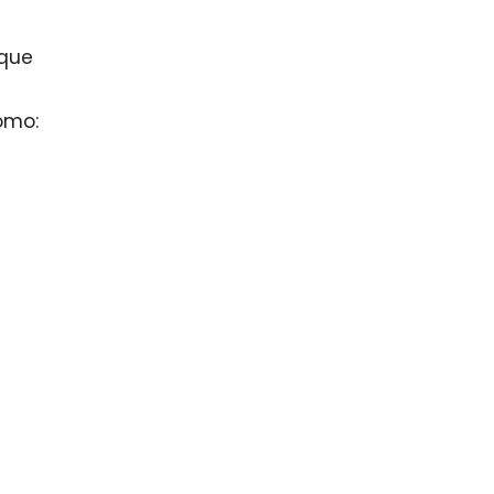
 que
omo: