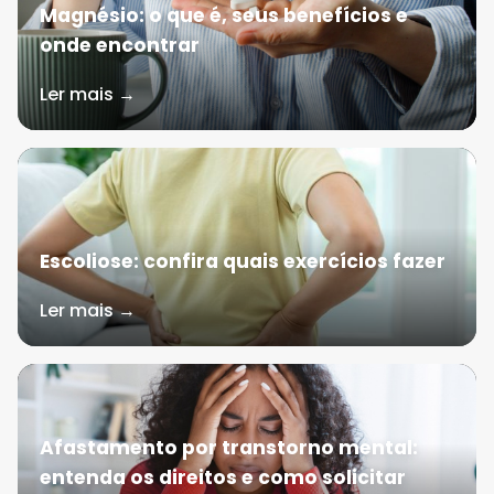
Magnésio: o que é, seus benefícios e
onde encontrar
Ler mais →
Escoliose: confira quais exercícios fazer
Ler mais →
Afastamento por transtorno mental:
entenda os direitos e como solicitar