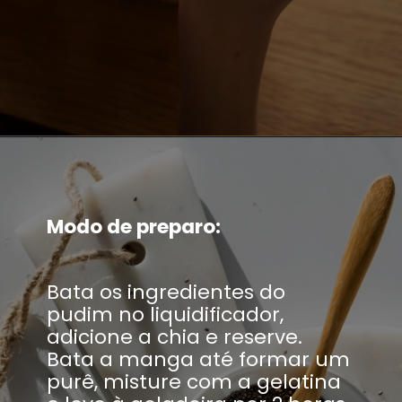
Modo de preparo:
Bata os ingredientes do
pudim no liquidificador,
adicione a chia e reserve.
Bata a manga até formar um
purê, misture com a gelatina