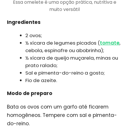
Essa omelete é uma opção prática, nutritiva e
muito versátil
Ingredientes
2 ovos;
½ xícara de legumes picados (
tomate
,
cebola, espinafre ou abobrinha);
½ xícara de queijo muçarela, minas ou
prato ralado;
Sal e pimenta-do-reino a gosto;
Fio de azeite.
Modo de preparo
Bata os ovos com um garfo até ficarem
homogêneos. Tempere com sal e pimenta-
do-reino.