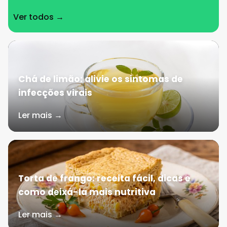
Ver todos →
Chá de limão: alivie os sintomas de
infecções virais
Ler mais →
Torta de frango: receita fácil, dicas e
como deixá-la mais nutritiva
Ler mais →