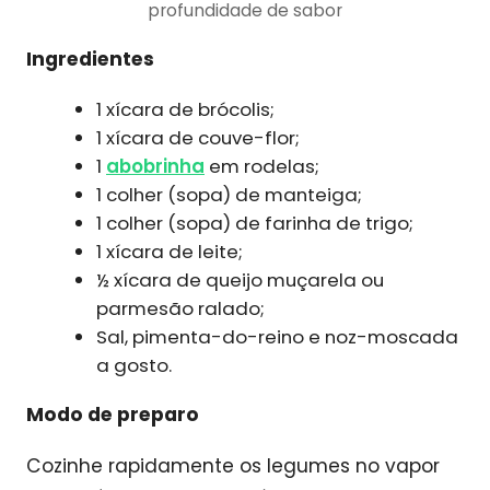
profundidade de sabor
Ingredientes
1 xícara de brócolis;
1 xícara de couve-flor;
1
abobrinha
em rodelas;
1 colher (sopa) de manteiga;
1 colher (sopa) de farinha de trigo;
1 xícara de leite;
½ xícara de queijo muçarela ou
parmesão ralado;
Sal, pimenta-do-reino e noz-moscada
a gosto.
Modo de preparo
Cozinhe rapidamente os legumes no vapor